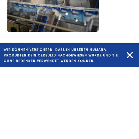
WIR KÖNNEN VERSICHERN, DASS IN UNSEREN HUMANA
PRODUKTEN KEIN CEREULID NACHGEWIESEN WURDE UND SIE
myHumanaPack - I love this pack!
OHNE BEDENKEN VERWENDET WERDEN KÖNNEN.
2016