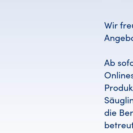
Wir fre
Angebo
Ab sof
Online
Produk
Säugli
die Be
betreu