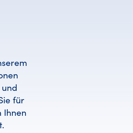
unserem
ionen
g und
ie für
n Ihnen
t.