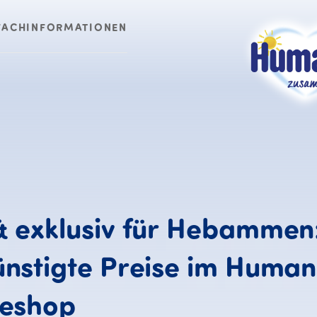
FACHINFORMATIONEN
&
exklusiv
für
Hebammen
nstigte
Preise
im
Human
Neu &amp; exklusi
neshop