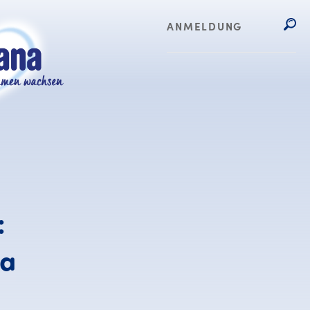
ANMELDUNG
:
a
v für Hebammen: Vergüns