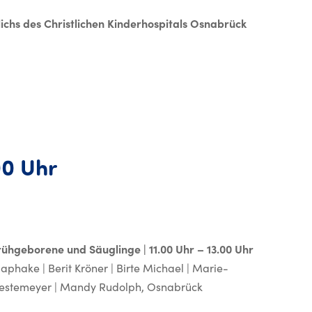
lichs des Christlichen Kinderhospitals Osnabrück
2026
00 Uhr
rühgeborene und Säuglinge | 11.00 Uhr – 13.00 Uhr
aphake | Berit Kröner | Birte Michael | Marie-
Restemeyer | Mandy Rudolph, Osnabrück